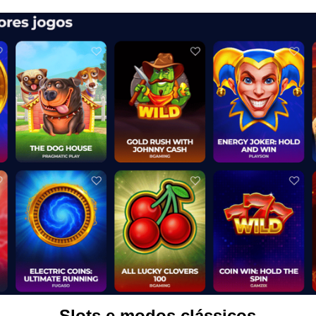
Slots e modos clássicos