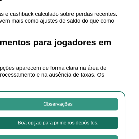
as e cashback calculado sobre perdas recentes.
rvem mais como ajustes de saldo do que como
amentos para jogadores em
opções aparecem de forma clara na área de
processamento e na ausência de taxas. Os
Observações
Boa opção para primeiros depósitos.