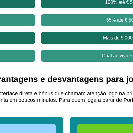
100% até € 5
55% até € 50
Mais de 5 000 t
Chat ao vivo +
 vantagens e desvantagens para j
terface direta e bónus que chamam atenção logo na prim
pronta em poucos minutos. Para quem joga a partir de Por