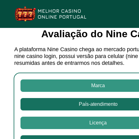
Avaliação do Nine C
A plataforma Nine Casino chega ao mercado port
nine casino login, possui versão para celular (nine
resumidas antes de entrarmos nos detalhes.
Marca
País-atendimento
Licença