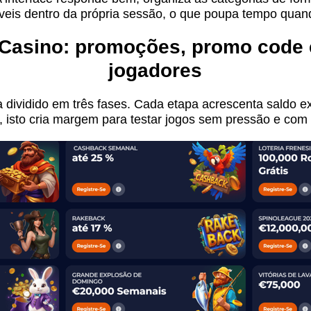
íveis dentro da própria sessão, o que poupa tempo quan
 Casino: promoções, promo code
jogadores
dividido em três fases. Cada etapa acrescenta saldo ext
 isto cria margem para testar jogos sem pressão e com 